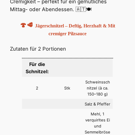
Cremigkeit – perfekt für ein gemütliches
Mittag- oder Abendessen. 🇦🇹🍽️
🍄🥩
Jägerschnitzel – Deftig, Herzhaft & Mit
cremiger Pilzsauce
Zutaten für 2 Portionen
Für die
Schnitzel:
Schweinssch
2
Stk
nitzel (à ca.
150–180 g)
Salz & Pfeffer
Mehl, 1
verquirltes Ei
und
Semmelbröse