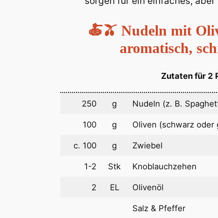
sorgen für ein einfaches, abe
🍝🫒 Nudeln mit Oli
aromatisch, sch
Zutaten für 2 
250
g
Nudeln (z. B. Spaghett
100
g
Oliven (schwarz oder 
c. 100
g
Zwiebel
1-2
Stk
Knoblauchzehen
2
EL
Olivenöl
Salz & Pfeffer