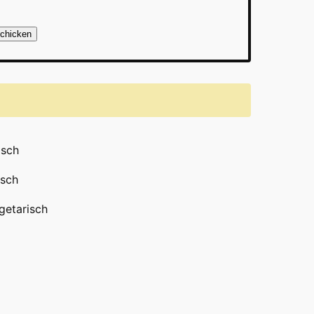
chicken
isch
isch
etarisch