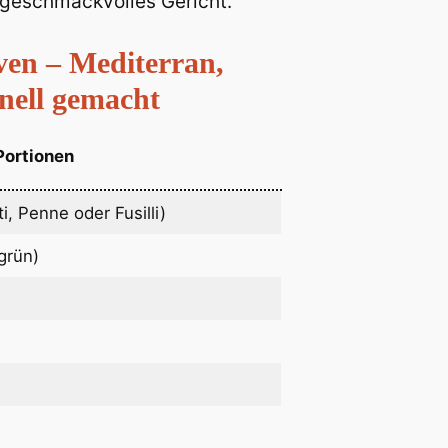
r geschmackvolles Gericht.
ven – Mediterran,
nell gemacht
Portionen
i, Penne oder Fusilli)
grün)