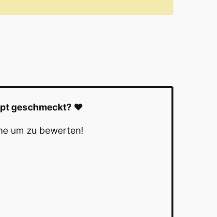
ept geschmeckt? ❤️
erne um zu bewerten!