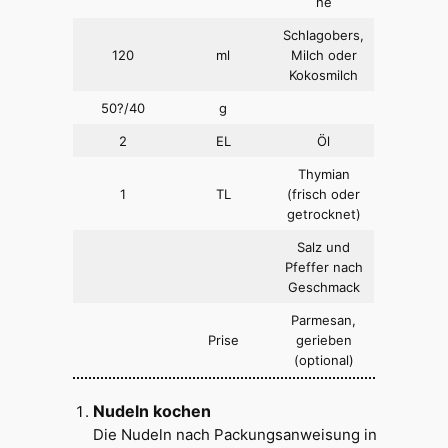
he
Schlagobers,
120
ml
Milch oder
Kokosmilch
50?/40
g
2
EL
Öl
Thymian
1
TL
(frisch oder
getrocknet)
Salz und
Pfeffer nach
Geschmack
Parmesan,
Prise
gerieben
(optional)
Nudeln kochen
Die Nudeln nach Packungsanweisung in