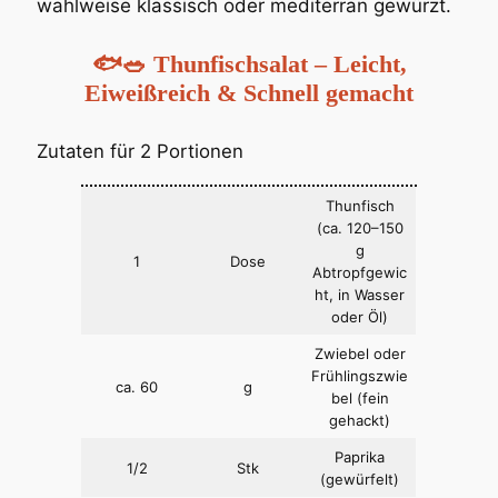
wahlweise klassisch oder mediterran gewürzt.
🐟🥗 Thunfischsalat – Leicht,
Eiweißreich & Schnell gemacht
Zutaten für 2 Portionen
Thunfisch
(ca. 120–150
g
1
Dose
Abtropfgewic
ht, in Wasser
oder Öl)
Zwiebel oder
Frühlingszwie
ca. 60
g
bel (fein
gehackt)
Paprika
1/2
Stk
(gewürfelt)