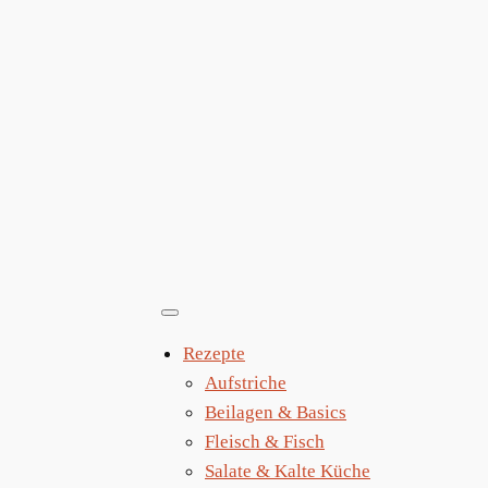
Zum
Inhalt
springen
Rezepte
Aufstriche
Beilagen & Basics
Fleisch & Fisch
Salate & Kalte Küche