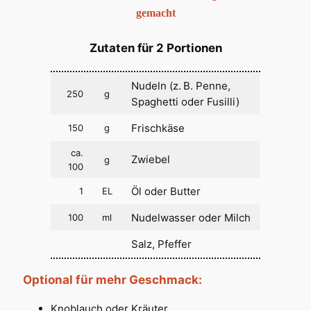
gemacht
Zutaten für 2 Portionen
Nudeln (z. B. Penne,
250
g
Spaghetti oder Fusilli)
Frischkäse
150
g
ca.
Zwiebel
g
100
Öl oder Butter
1
EL
Nudelwasser oder Milch
100
ml
Salz, Pfeffer
Optional für mehr Geschmack:
Knoblauch oder Kräuter