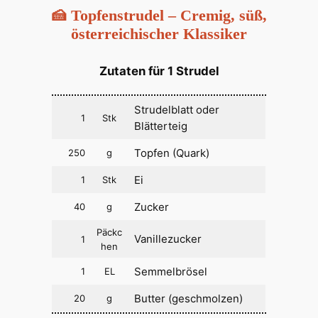
🍰 Topfenstrudel – Cremig, süß,
österreichischer Klassiker
Zutaten für 1 Strudel
Strudelblatt oder
1
Stk
Blätterteig
Topfen (Quark)
250
g
Ei
1
Stk
Zucker
40
g
Päckc
Vanillezucker
1
hen
Semmelbrösel
1
EL
Butter (geschmolzen)
20
g